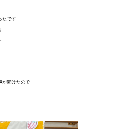
ったです
り
ト
声が聞けたので