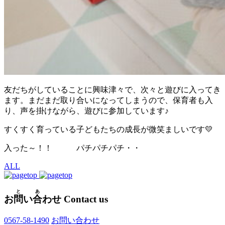
友だちがしていることに興味津々で、次々と遊びに入ってき
ます。まだまだ取り合いになってしまうので、保育者も入
り、声を掛けながら、遊びに参加しています♪
すくすく育っている子どもたちの成長が微笑ましいです💛
入った～！！ パチパチパチ・・
ALL
と
あ
お
問
い
合
わせ
Contact us
0567-58-1490
お問い合わせ